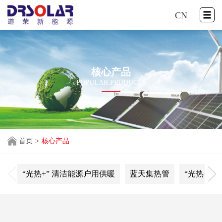
CN
核心产品
POPULAR PRODUCTS
首页
>
核心产品
“光热+” 清洁能源户用供暖
蓝天集热管
“光热·光